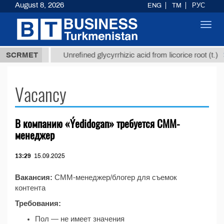
August 8, 2026
ENG
TM
РУС
Toggl
navig
37,8 ТМТ
$
SCRMET
Unrefined glycyrrhizic acid from licorice root (t.)
Vacancy
В компанию «Ýedidogan» требуется СММ-
менеджер
13:29
15.09.2025
Вакансия:
СММ-менеджер/блогер для съемок
контента
Требования:
Пол — не имеет значения