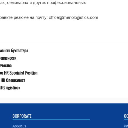
гах, семинарах и других профессиональных
авьте резюме на почту: office@menologistics.com
авного бухгалтера
зопасности
ачества
r HR Specialist Position
я HR Специалист
G logistics»
CORPORATE
C
in
About us