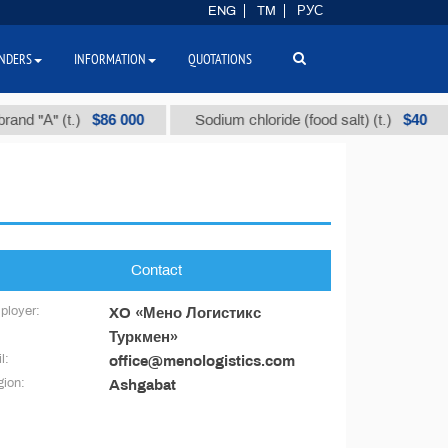
ENG
TM
РУС
NDERS
INFORMATION
QUOTATIONS
$86 000
$40
nd "А" (t.)
Sodium chloride (food salt) (t.)
Contact
ployer:
XO «Мено Логистикс
Туркмен»
l:
office@menologistics.com
ion:
Ashgabat