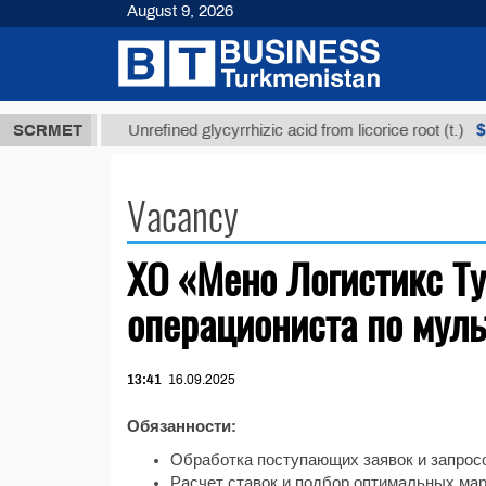
August 9, 2026
7,8 ТМТ
$12
SCRMET
Unrefined glycyrrhizic acid from licorice root (t.)
Vacancy
XO «Мено Логистикс Т
операциониста по мул
13:41
16.09.2025
Обязанности:
Обработка поступающих заявок и запрос
Расчет ставок и подбор оптимальных мар