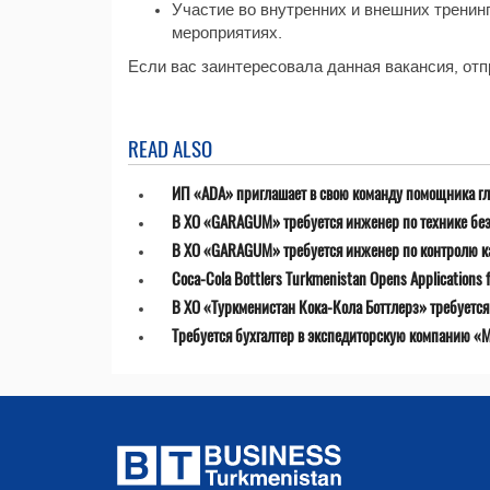
Участие во внутренних и внешних тренин
мероприятиях.
Если вас заинтересовала данная вакансия, отпр
READ ALSO
ИП «ADA» приглашает в свою команду помощника гл
В ХО «GARAGUM» требуется инженер по технике бе
В ХО «GARAGUM» требуется инженер по контролю к
Coca-Cola Bottlers Turkmenistan Opens Applications fo
В ХО «Туркменистан Кока-Кола Боттлерз» требуетс
Требуется бухгалтер в экспедиторскую компанию «MT