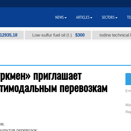
NEWS
ARTICLES
SECTORS
TE
935,18
$300
Low-sulfur fuel oil (t.)
Iodine technical bra
уркмен» приглашает
ьтимодальным перевозкам
Em
Mai
Reg
ов;
шрутов перевозок;