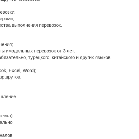
евозки;
ерами;
ества выполнения перевозок.
чения;
ьтимодальных перевозок от 3 лет;
бязательно, турецкого, китайского и других языков
ok, Excel, Word);
маршрутов;
ышление.
невка);
ально;
налов;