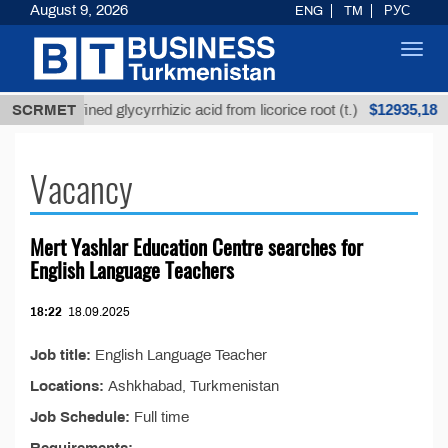
August 9, 2026
ENG
TM
РУС
Toggl
navig
$12935,18
SCRMET
Unrefined glycyrrhizic acid from licorice root (t.)
Vacancy
Mert Yashlar Education Centre searches for
English Language Teachers
18:22
18.09.2025
Job title:
English Language Teacher
Locations:
Ashkhabad, Turkmenistan
Job Schedule:
Full time