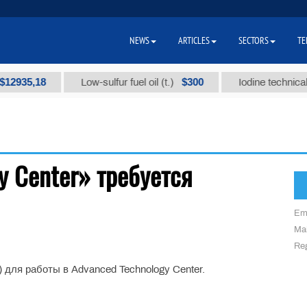
NEWS
ARTICLES
SECTORS
TE
2935,18
$300
Low-sulfur fuel oil (t.)
Iodine technical b
y Center» требуется
Em
Mai
Reg
) для работы в Advanced Technology Center.