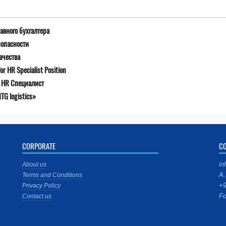
авного бухгалтера
зопасности
ачества
r HR Specialist Position
я HR Специалист
G logistics»
CORPORATE
C
in
About us
A.
Terms and Conditions
+9
Privacy Policy
Fo
Contact us