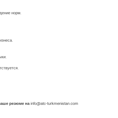
дение норм.
изнеса.
ыки.
тствуется.
ваше резюме на
info@atc-turkmenistan.com