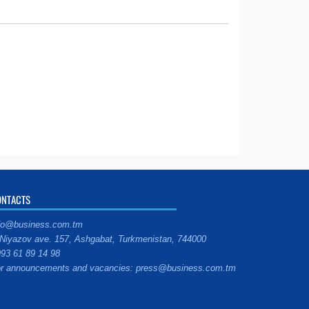
ONTACTS
fo@business.com.tm
Niyazov ave. 157, Ashgabat, Turkmenistan, 744000
93 61 89 14 98
r announcements and vacancies: press@business.com.tm