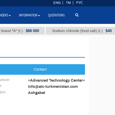
ENG
TM
РУС
NDERS
INFORMATION
QUOTATIONS
$86 000
$40
rand "А" (t.)
Sodium chloride (food salt) (t.)
Contact
ployer:
«Advanced Technology Center»
l:
info@atc-turkmenistan.com
ion:
Ashgabat