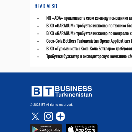
READ ALSO
ИП «ADA» приглашает в свою команду помощника гл
В ХО «GARAGUM» требуется инженер по технике бе
В ХО «GARAGUM» требуется инженер по контролю к
Coca-Cola Bottlers Turkmenistan Opens Applications fo
В ХО «Туркменистан Кока-Кола Боттлерз» требуетс
Требуется бухгалтер в экспедиторскую компанию «MT
© 2026 BT All rights reserved.