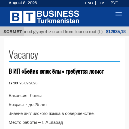
August 8, 2026
ENG
TM
РУС
Toggl
navig
$12935,18
SCRMET
Unrefined glycyrrhizic acid from licorice root (t.)
Vacancy
В ИП «Бейик юпек ёлы» требуется логист
17:03
26.09.2025
Вакансия: Логист
Возраст - до 25 лет.
Знание английского языка в совершенстве.
Место работы – г. Ашгабад