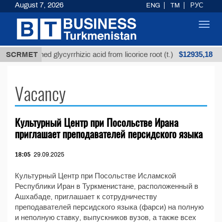
August 7, 2026
ENG
TM
РУС
Toggl
navig
$12935,18
SCRMET
Unrefined glycyrrhizic acid from licorice root (t.)
Vacancy
Культурный Центр при Посольстве Ирана
приглашает преподавателей персидского языка
18:05
29.09.2025
Культурный Центр при Посольстве Исламской
Республики Иран в Туркменистане, расположенный в
Ашхабаде, приглашает к сотрудничеству
преподавателей персидского языка (фарси) на полную
и неполную ставку, выпускников вузов, а также всех