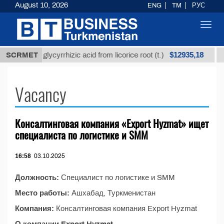
August 10, 2026
ENG
TM
РУС
Toggl
navig
$12935,18
Unrefined glycyrrhizic acid from licorice root (t.)
SCRMET
Vacancy
Консалтинговая компания «Export Hyzmat» ищет
специалиста по логистике и SMM
16:58
03.10.2025
Должность:
Специалист по логистике и SMM
Место работы:
Ашхабад, Туркменистан
Компания:
Консалтинговая компания Export Hyzmat