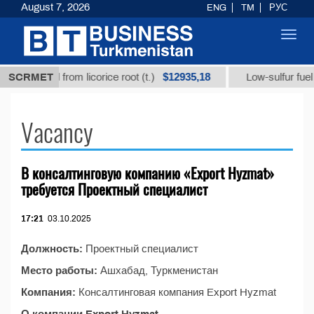
August 7, 2026
ENG
TM
РУС
Toggl
navig
$12935,18
hizic acid from licorice root (t.)
SCRMET
Low-sulfur fuel oil
Vacancy
В консалтинговую компанию «Export Hyzmat»
требуется Проектный специалист
17:21
03.10.2025
Должность:
Проектный специалист
Место работы:
Ашхабад, Туркменистан
Компания:
Консалтинговая компания Export Hyzmat