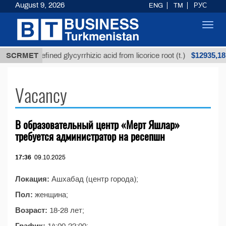
August 9, 2026
ENG
TM
РУС
Toggl
navig
$12935,18
SCRMET
Unrefined glycyrrhizic acid from licorice root (t.)
Vacancy
В образовательный центр «Мерт Яшлар»
требуется администратор на ресепшн
17:36
09.10.2025
Локация:
Ашхабад (центр города);
Пол:
женщина;
Возраст:
18-28 лет;