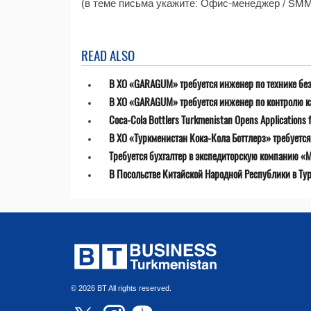
(в теме письма укажите: Офис-менеджер / SM
READ ALSO
В ХО «GARAGUM» требуется инженер по технике бе
В ХО «GARAGUM» требуется инженер по контролю к
Coca-Cola Bottlers Turkmenistan Opens Applications fo
В ХО «Туркменистан Кока-Кола Боттлерз» требуетс
Требуется бухгалтер в экспедиторскую компанию «MT
В Посольстве Китайской Народной Республики в Ту
© 2026 BT All rights reserved.