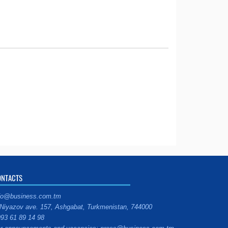
ONTACTS
fo@business.com.tm
Niyazov ave. 157, Ashgabat, Turkmenistan, 744000
93 61 89 14 98