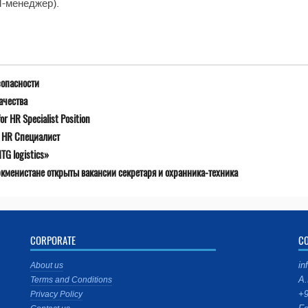
M-менеджер).
зопасности
ачества
r HR Specialist Position
я HR Специалист
G logistics»
ркменистане открыты вакансии секретаря и охранника-техника
CORPORATE
C
in
About us
A.
Terms and Conditions
+9
Privacy Policy