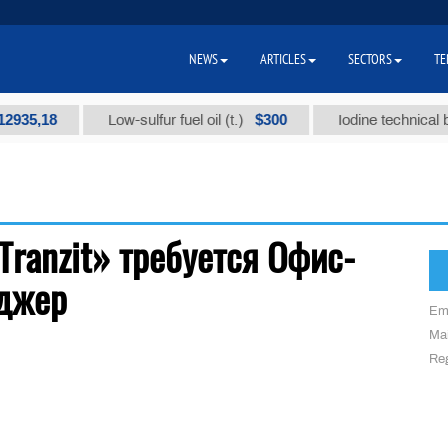
NEWS
ARTICLES
SECTORS
TE
35,18
$300
Low-sulfur fuel oil (t.)
Iodine technical bran
ranzit» требуется Офис-
джер
Em
Mai
Reg