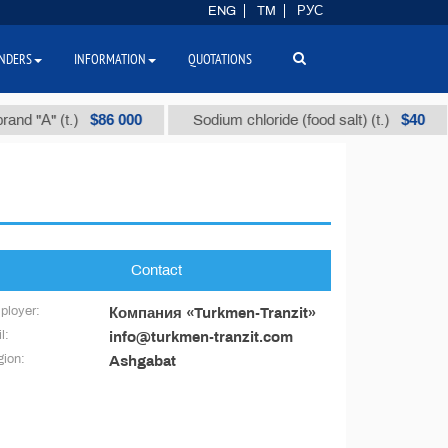
ENG
TM
РУС
NDERS
INFORMATION
QUOTATIONS
$86 000
$40
d "А" (t.)
Sodium chloride (food salt) (t.)
Contact
ployer:
Компания «Turkmen-Tranzit»
l:
info@turkmen-tranzit.com
ion:
Ashgabat