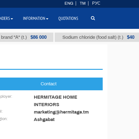
ENG
TM
РУС
NDERS
INFORMATION
QUOTATIONS
$86 000
$40
and "А" (t.)
Sodium chloride (food salt) (t.)
Contact
ployer:
HERMITAGE HOME
INTERIORS
l:
marketing@hermitage.tm
ion:
Ashgabat