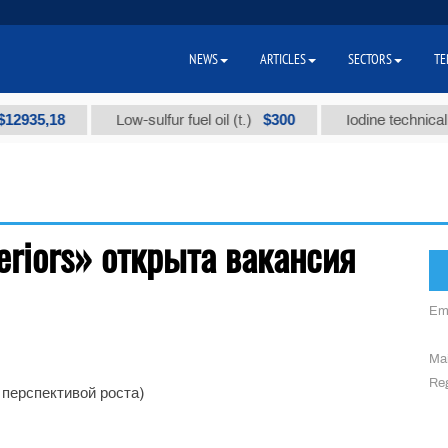
NEWS
ARTICLES
SECTORS
TE
935,18
$300
Low-sulfur fuel oil (t.)
Iodine technical br
eriors» открыта вакансия
Em
Mai
Reg
 перспективой роста)