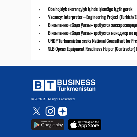
Oba hojalyk ekerançylyk işinde işlemäge işgär gerek
Vacancy: Interpreter – Engineering Project (Turkish/E
В компанию «Сада Улгам» требуется электросварщи
В компанию «Сада Улгам» требуется менеджер по 
UNDP Turkmenistan seeks National Consultant for Prepa
SLB Opens Equipment Readiness Helper (Contractor) P
© 2026 BT All rights reserved.