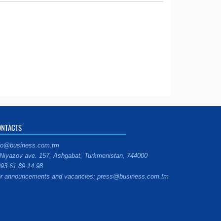
ONTACTS
fo@business.com.tm
Niyazov ave. 157, Ashgabat, Turkmenistan, 744000
93 61 89 14 98
r announcements and vacancies: press@business.com.tm