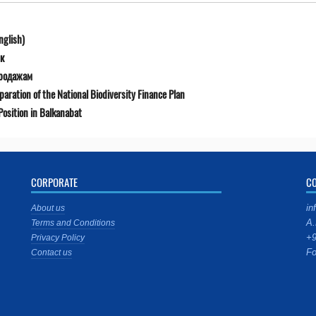
nglish)
к
продажам
ration of the National Biodiversity Finance Plan
osition in Balkanabat
CORPORATE
C
in
About us
A.
Terms and Conditions
+9
Privacy Policy
Fo
Contact us