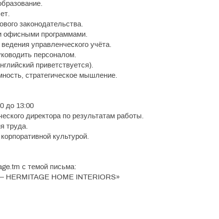
образование.
ет.
дового законодательства.
 и офисными программами.
ведения управленческого учёта.
уководить персоналом.
английский приветствуется).
мность, стратегическое мышление.
00 до 13:00
ческого директора по результатам работы.
я труда.
 корпоративной культурой.
ge.tm с темой письма:
ор — HERMITAGE HOME INTERIORS»