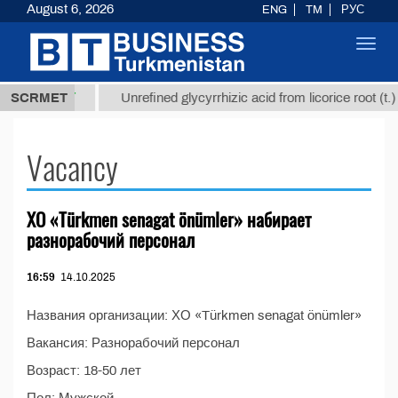
August 6, 2026
ENG
TM
РУС
Toggl
navig
37,8 ТМТ
)
SCRMET
Unrefined glycyrrhizic acid from licorice root (t.)
Vacancy
ХО «Türkmen senagat önümler» набирает
разнорабочий персонал
16:59
14.10.2025
Названия организации: ХО «Türkmen senagat önümler»
Вакансия: Разнорабочий персонал
Возраст: 18-50 лет