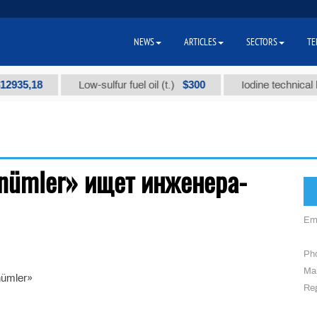
NEWS
ARTICLES
SECTORS
TE
935,18
$300
Low-sulfur fuel oil (t.)
Iodine technical br
önümler» ищет инженера-
Em
Ph
Mai
nümler»
Reg