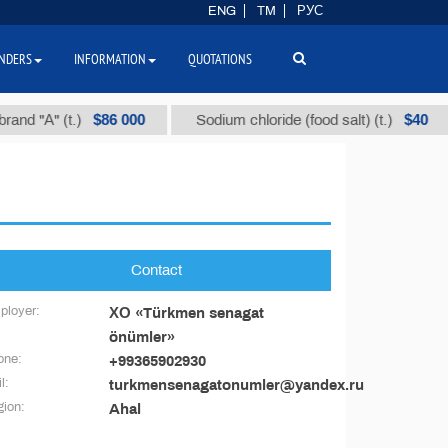
ENG
TM
РУС
NDERS
INFORMATION
QUOTATIONS
$86 000
$40
and "А" (t.)
Sodium chloride (food salt) (t.)
Contact
ployer:
ХО «Türkmen senagat
önümler»
one:
+99365902930
l:
turkmensenagatonumler@yandex.ru
ion:
Ahal