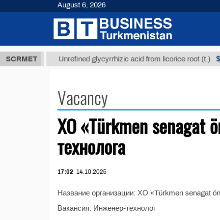
August 6, 2026
7,8 ТМТ
$12
SCRMET
Unrefined glycyrrhizic acid from licorice root (t.)
Vacancy
ХО «Türkmen senagat 
технолога
17:02
14.10.2025
Название организации: ХО «Türkmen senagat ö
Вакансия: Инженер-технолог