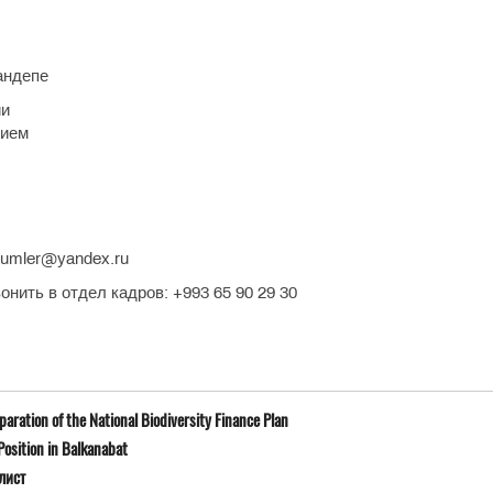
андепе
ии
нием
numler@yandex.ru
ить в отдел кадров: +993 65 90 29 30
ration of the National Biodiversity Finance Plan
osition in Balkanabat
лист