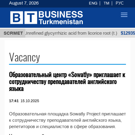
August 7, 2026
ENG
TM
РУС
Toggl
navig
ТМТ
$12935,
SCRMET
Unrefined glycyrrhizic acid from licorice root (t.)
Vacancy
Образовательный центр «Sowatly» приглашает к
сотрудничеству преподавателей английского
языка
17:41
15.10.2025
Образовательная площадка Sowatly Project приглашает
к сотрудничеству преподавателей английского языка,
репетиторов и специалистов в сфере образования.