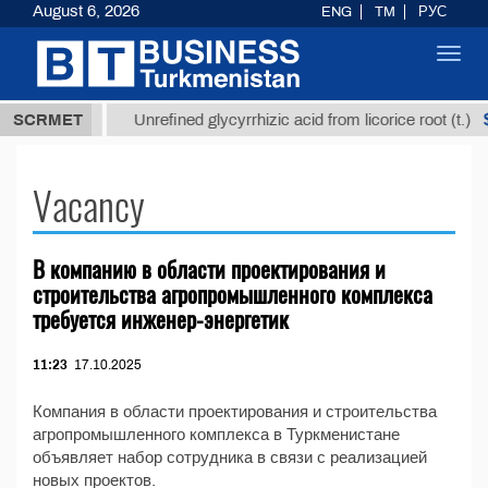
August 6, 2026
ENG
TM
РУС
Toggl
navig
37,8 ТМТ
$
SCRMET
Unrefined glycyrrhizic acid from licorice root (t.)
Vacancy
В компанию в области проектирования и
строительства агропромышленного комплекса
требуется инженер-энергетик
11:23
17.10.2025
Компания в области проектирования и строительства
агропромышленного комплекса в Туркменистане
объявляет набор сотрудника в связи с реализацией
новых проектов.