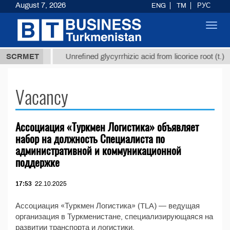
August 7, 2026
ENG
TM
РУС
Toggl
navig
37,8 ТМТ
$
SCRMET
Unrefined glycyrrhizic acid from licorice root (t.)
Vacancy
Ассоциация «Туркмен Логистика» объявляет
набор на должность Специалиста по
административной и коммуникационной
поддержке
17:53
22.10.2025
Ассоциация «Туркмен Логистика» (TLA) — ведущая
организация в Туркменистане, специализирующаяся на
развитии транспорта и логистики.