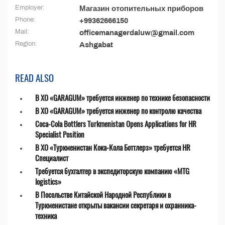
Employer:
Магазин отопительных приборов
Phone:
+99362666150
Mail:
officemanagerdaluw@gmail.com
Region:
Ashgabat
READ ALSO
В ХО «GARAGUM» требуется инженер по технике безопасности
В ХО «GARAGUM» требуется инженер по контролю качества
Coca-Cola Bottlers Turkmenistan Opens Applications for HR
Specialist Position
В ХО «Туркменистан Кока-Кола Боттлерз» требуется HR
Специалист
Требуется бухгалтер в экспедиторскую компанию «MTG
logistics»
В Посольстве Китайской Народной Республики в
Туркменистане открыты вакансии секретаря и охранника-
техника