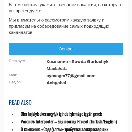
В теме письма укажите название вакансии, на которую
вы претендуете.
Мы внимательно рассмотрим каждую заявку и
пригласим на собеседование самых подходящих
кандидатов!
Contact
Employer:
Компания «Sowda Gurlushyk
Maslahat»
Mail:
aynasgm77@gmail.com
Region:
Ashgabat
READ ALSO
Oba hojalyk ekerançylyk işinde işlemäge işgär gerek
Vacancy: Interpreter – Engineering Project (Turkish/English)
В компанию «Сада Улгам» требуется электросварщик