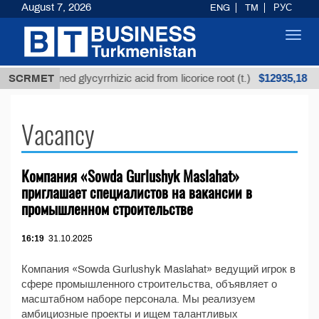
August 7, 2026
ENG
TM
РУС
Toggl
navig
$12935,18
SCRMET
Unrefined glycyrrhizic acid from licorice root (t.)
Vacancy
Компания «Sowda Gurlushyk Maslahat»
приглашает специалистов на вакансии в
промышленном строительстве
16:19
31.10.2025
Компания «Sowda Gurlushyk Maslahat» ведущий игрок в
сфере промышленного строительства, объявляет о
масштабном наборе персонала. Мы реализуем
амбициозные проекты и ищем талантливых