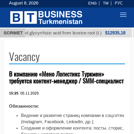
August 8, 2026
ENG
TM
РУС
Toggl
navig
$12935,18
SCRMET
Unrefined glycyrrhizic acid from licorice root (t.)
Vacancy
В компанию «Мено Логистикс Туркмен»
требуется контент-менеджер / SMM-специалист
15:25
05.11.2025
Обязанности:
Ведение и развитие страниц компании в соцсетях
(Instagram, Facebook, LinkedIn, др.);
Создание и оформление контента: посты, сторис,