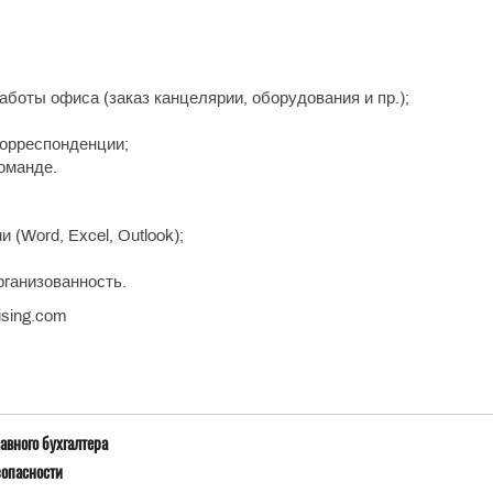
боты офиса (заказ канцелярии, оборудования и пр.);
корреспонденции;
оманде.
(Word, Excel, Outlook);
рганизованность.
sing.com
авного бухгалтера
зопасности