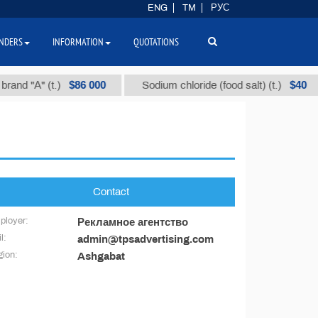
ENG
TM
РУС
NDERS
INFORMATION
QUOTATIONS
$86 000
$40
rand "А" (t.)
Sodium chloride (food salt) (t.)
Contact
ployer:
Рекламное агентство
l:
admin@tpsadvertising.com
ion:
Ashgabat