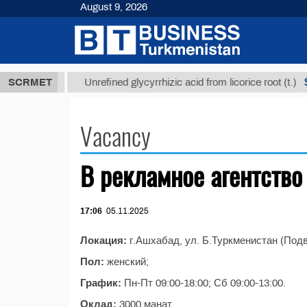
August 9, 2026
37,8 ТМТ
$1
SCRMET
Unrefined glycyrrhizic acid from licorice root (t.)
Vacancy
В рекламное агентство
17:06
05.11.2025
Локация:
г.Ашхабад, ул. Б.Туркменистан (Под
Пол:
женский;
График:
Пн-Пт 09:00-18:00; Сб 09:00-13:00.
Оклад:
3000 манат.