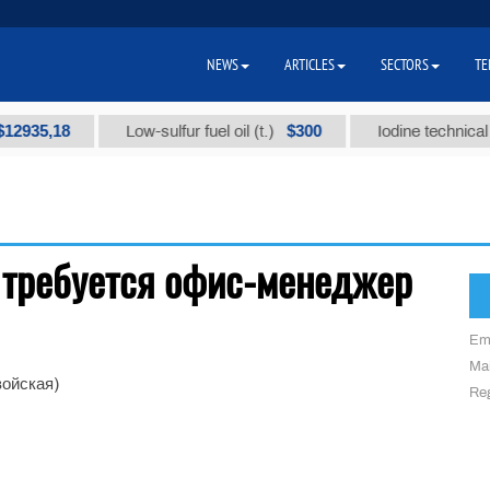
NEWS
ARTICLES
SECTORS
TE
2935,18
$300
Low-sulfur fuel oil (t.)
Iodine technical b
 требуется офис-менеджер
Em
Mai
войская)
Reg