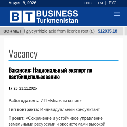
August 8, 2026
ENG
TM
РУС
Toggl
navig
$12935,18
Unrefined glycyrrhizic acid from licorice root (t.)
SCRMET
Vacancy
Вакансия: Национальный эксперт по
пастбищепользованию
17:25
21.11.2025
Работодатель:
ИП «Ынамлы кепил»
Тип контракта:
Индивидуальный консультант
Проект:
«Сохранение и устойчивое управление
земельными ресурсами и экосистемами высокой