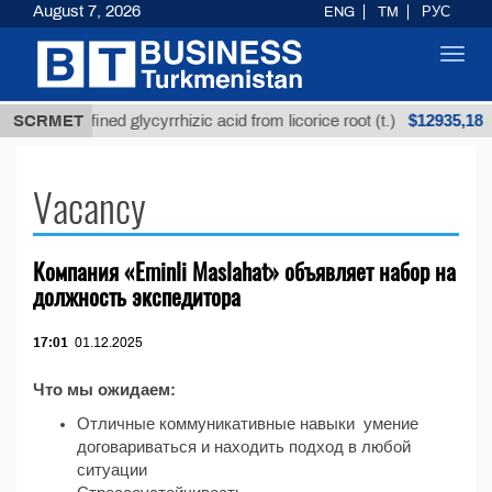
August 7, 2026
ENG
TM
РУС
Toggl
navig
$12935,18
SCRMET
Unrefined glycyrrhizic acid from licorice root (t.)
Vacancy
Компания «Eminli Maslahat» объявляет набор на
должность экспедитора
17:01
01.12.2025
Что мы ожидаем:
Отличные коммуникативные навыки умение
договариваться и находить подход в любой
ситуации