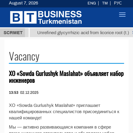
August 7, 2026
ENG
TM
РУС
Toggl
navig
37,8 ТМТ
$
SCRMET
Unrefined glycyrrhizic acid from licorice root (t.)
Vacancy
ХО «Sowda Gurlushyk Maslahat» объявляет набор
инженеров
13:53
02.12.2025
ХО «Sowda Gurlushyk Maslahat» приглашает
квалифицированных специалистов присоединиться к
нашей команде!
Мы — активно развивающаяся компания в сфере