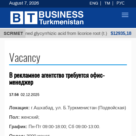
August 7, 2026
ENG
TM
РУС
Toggl
navig
$12935,18
SCRMET
Unrefined glycyrrhizic acid from licorice root (t.)
Vacancy
В рекламное агентство требуется офис-
менеджер
17:56
02.12.2025
Локация:
г.Ашхабад, ул. Б.Туркменистан (Подвойская)
Пол:
женский;
График:
Пн-Пт 09:00-18:00; Сб 09:00-13:00.