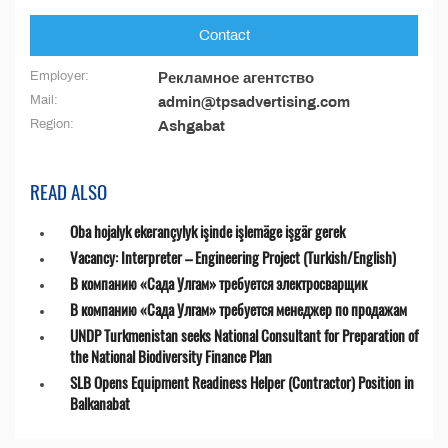
Contact
Employer:
Рекламное агентство
Mail:
admin@tpsadvertising.com
Region:
Ashgabat
READ ALSO
Oba hojalyk ekerançylyk işinde işlemäge işgär gerek
Vacancy: Interpreter – Engineering Project (Turkish/English)
В компанию «Сада Улгам» требуется электросварщик
В компанию «Сада Улгам» требуется менеджер по продажам
UNDP Turkmenistan seeks National Consultant for Preparation of
the National Biodiversity Finance Plan
SLB Opens Equipment Readiness Helper (Contractor) Position in
Balkanabat