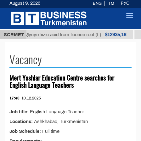
August 9, 2026
ENG
TM
РУС
Toggl
navig
$12935,18
Unrefined glycyrrhizic acid from licorice root (t.)
SCRMET
Vacancy
Mert Yashlar Education Centre searches for
English Language Teachers
17:40
10.12.2025
Job title:
English Language Teacher
Locations:
Ashkhabad, Turkmenistan
Job Schedule:
Full time