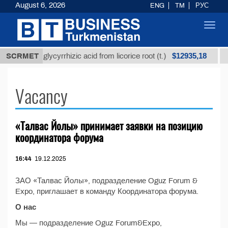
August 6, 2026
ENG
TM
РУС
Toggl
navig
$12935,18
Unrefined glycyrrhizic acid from licorice root (t.)
SCRMET
L
Vacancy
«Талвас Йолы» принимает заявки на позицию
координатора форума
16:44
19.12.2025
ЗАО «Талвас Йолы», подразделение Oguz Forum &
Expo, приглашает в команду Координатора форума.
О нас
Мы — подразделение Oguz Forum&Expo,