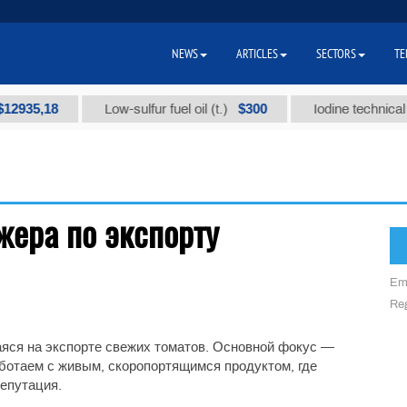
NEWS
ARTICLES
SECTORS
TE
2935,18
$300
Low-sulfur fuel oil (t.)
Iodine technical br
жера по экспорту
Em
Reg
аяся на экспорте свежих томатов. Основной фокус —
ботаем с живым, скоропортящимся продуктом, где
репутация.