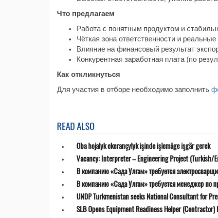
Что предлагаем
Работа с понятным продуктом и стабиль
Чёткая зона ответственности и реальные
Влияние на финансовый результат экспор
Конкурентная заработная плата (по резу
Как откликнуться
Для участия в отборе необходимо заполнить
ф
READ ALSO
Oba hojalyk ekerançylyk işinde işlemäge işgär gerek
Vacancy: Interpreter – Engineering Project (Turkish/E
В компанию «Сада Улгам» требуется электросварщи
В компанию «Сада Улгам» требуется менеджер по 
UNDP Turkmenistan seeks National Consultant for Prepa
SLB Opens Equipment Readiness Helper (Contractor) P