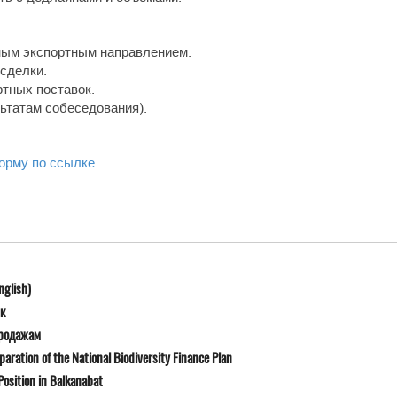
ным экспортным направлением.
 сделки.
тных поставок.
льтатам собеседования).
орму по ссылке
.
nglish)
к
продажам
ration of the National Biodiversity Finance Plan
osition in Balkanabat