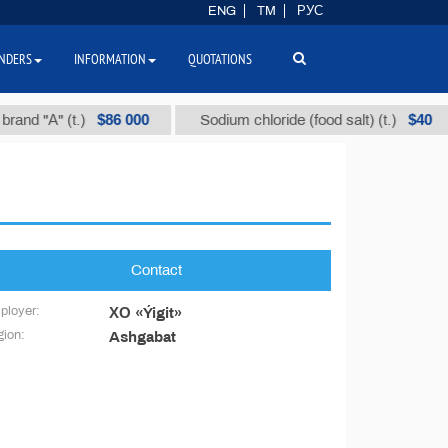
ENG
TM
РУС
NDERS
INFORMATION
QUOTATIONS
$86 000
$40
and "А" (t.)
Sodium chloride (food salt) (t.)
Contact
ployer:
ХО «Ýigit»
ion:
Ashgabat