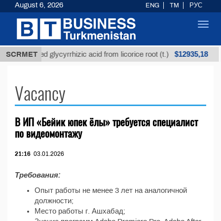
August 6, 2026
ENG
TM
РУС
Toggl
navig
$12935,18
SCRMET
Unrefined glycyrrhizic acid from licorice root (t.)
Vacancy
В ИП «Бейик юпек ёлы» требуется специалист
по видеомонтажу
21:16
03.01.2026
Требования:
Опыт работы не менее 3 лет на аналогичной
должности;
Место работы г. Ашхабад;