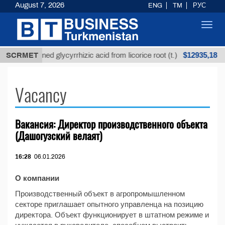
August 7, 2026
ENG
TM
РУС
Toggl
navig
$12935,18
SCRMET
Unrefined glycyrrhizic acid from licorice root (t.)
Vacancy
Вакансия: Директор производственного объекта
(Дашогузский велаят)
16:28
06.01.2026
О компании
Производственный объект в агропромышленном
секторе приглашает опытного управленца на позицию
директора. Объект функционирует в штатном режиме и