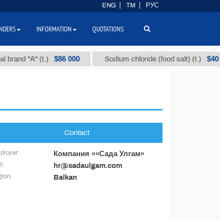
ENG
TM
РУС
NDERS
INFORMATION
QUOTATIONS
$86 000
$40
 brand "А" (t.)
Sodium chloride (food salt) (t.)
Contact
ployer:
Компания ««Сада Улгам»
l:
hr@sadaulgam.com
ion:
Balkan