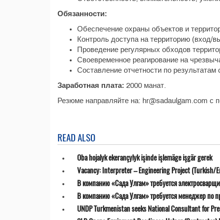
Обязанности:
Обеспечение охраны объектов и террито
Контроль доступа на территорию (вход/вы
Проведение регулярных обходов территор
Своевременное реагирование на чрезвыча
Составление отчетности по результатам 
Заработная плата:
2000 манат.
Резюме направляйте на: hr@sadaulgam.com с 
READ ALSO
Oba hojalyk ekerançylyk işinde işlemäge işgär gerek
Vacancy: Interpreter – Engineering Project (Turkish/E
В компанию «Сада Улгам» требуется электросварщи
В компанию «Сада Улгам» требуется менеджер по 
UNDP Turkmenistan seeks National Consultant for Prepa