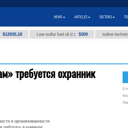
NEWS
ARTICLES
SECTORS
TE
$12935,18
$300
Low-sulfur fuel oil (t.)
Iodine technical
ам» требуется охранник
Em
Mai
Reg
ости и организованности.
е работать в команде.