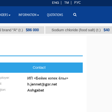
ENG
TM
РУС
NDERS
INFORMATION
QUOTATIONS
$86 000
$40
brand "А" (t.)
Sodium chloride (food salt) (t.)
Contact
ployer:
ИП «Бейик юпек ёлы»
l:
h.jennet@gsr.net
ion:
Ashgabat