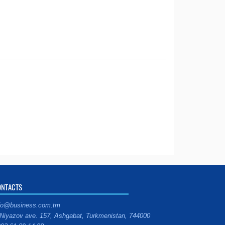
ONTACTS
fo@business.com.tm
Niyazov ave. 157, Ashgabat, Turkmenistan, 744000