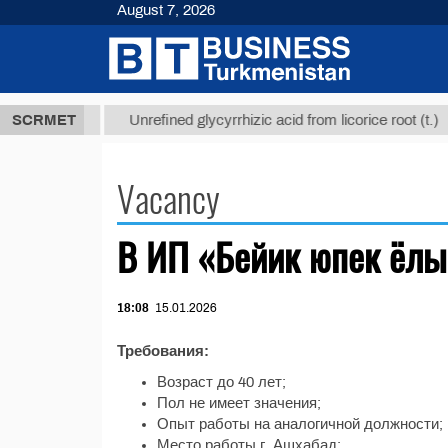
August 7, 2026
37,8 ТМТ
$
SCRMET
Unrefined glycyrrhizic acid from licorice root (t.)
Vacancy
В ИП «Бейик юпек ёлы»
18:08
15.01.2026
Требования:
Возраст до 40 лет;
Пол не имеет значения;
Опыт работы на аналогичной должности;
Место работы г. Ашхабад;