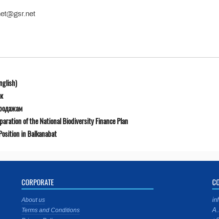
et@gsr.net
nglish)
к
продажам
ration of the National Biodiversity Finance Plan
osition in Balkanabat
CORPORATE
C
in
About us
A.
Terms and Conditions