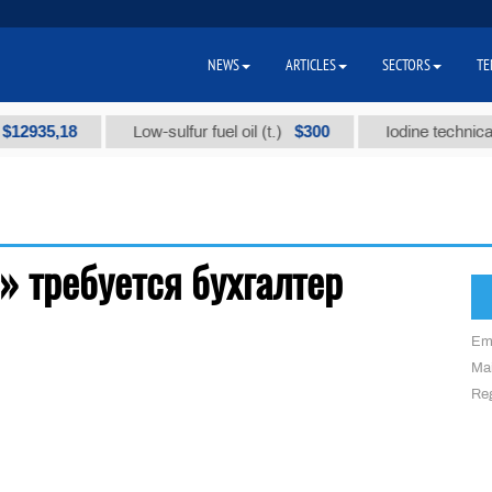
NEWS
ARTICLES
SECTORS
TE
12935,18
$300
Low-sulfur fuel oil (t.)
Iodine technical 
 требуется бухгалтер
Em
Mai
Reg