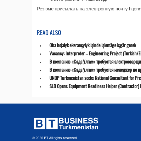
Резюме присылать на электронную почту h.jenn
READ ALSO
Oba hojalyk ekerançylyk işinde işlemäge işgär gerek
Vacancy: Interpreter – Engineering Project (Turkish/E
В компанию «Сада Улгам» требуется электросварщи
В компанию «Сада Улгам» требуется менеджер по 
UNDP Turkmenistan seeks National Consultant for Prepa
SLB Opens Equipment Readiness Helper (Contractor) P
© 2026 BT All rights reserved.