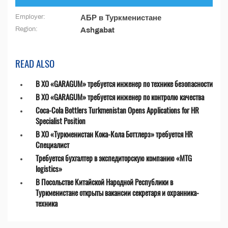
Employer:
АБР в Туркменистане
Region:
Ashgabat
READ ALSO
В ХО «GARAGUM» требуется инженер по технике безопасности
В ХО «GARAGUM» требуется инженер по контролю качества
Coca-Cola Bottlers Turkmenistan Opens Applications for HR
Specialist Position
В ХО «Туркменистан Кока-Кола Боттлерз» требуется HR
Специалист
Требуется бухгалтер в экспедиторскую компанию «MTG
logistics»
В Посольстве Китайской Народной Республики в
Туркменистане открыты вакансии секретаря и охранника-
техника