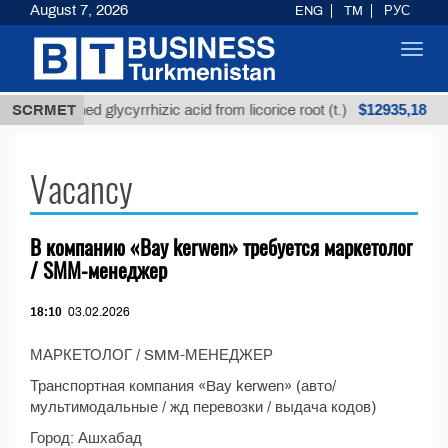
August 7, 2026
ENG
TM
РУС
Toggl
navig
$12935,18
SCRMET
Unrefined glycyrrhizic acid from licorice root (t.)
Vacancy
В компанию «Bay kerwen» требуется маркетолог
/ SMM-менеджер
18:10
03.02.2026
МАРКЕТОЛОГ / SMM-МЕНЕДЖЕР
Транспортная компания «Bay kerwen» (авто/
мультимодальные / жд перевозки / выдача кодов)
Город: Ашхабад