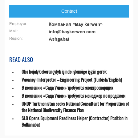
Contact
Employer:
Компания «Bay kerwen»
Mail:
info@baykerwen.com
Region:
Ashgabat
READ ALSO
Oba hojalyk ekerançylyk işinde işlemäge işgär gerek
Vacancy: Interpreter – Engineering Project (Turkish/English)
В компанию «Сада Улгам» требуется электросварщик
В компанию «Сада Улгам» требуется менеджер по продажам
UNDP Turkmenistan seeks National Consultant for Preparation of
the National Biodiversity Finance Plan
SLB Opens Equipment Readiness Helper (Contractor) Position in
Balkanabat