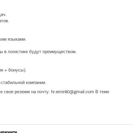
ач.
атов.
ким языками.
ы в логистике будут преимуществом.
ия + бонусы).
 стабильной компании.
е свое резюме на почту: hr.eminli0@gmail.com В теме
зопасности