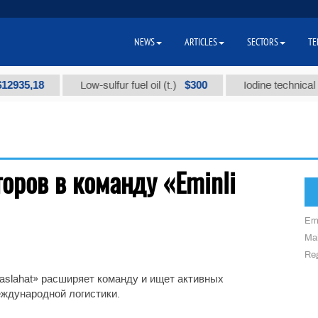
NEWS
ARTICLES
SECTORS
TE
2935,18
$300
Low-sulfur fuel oil (t.)
Iodine technical br
оров в команду «Eminli
Em
Mai
Reg
aslahat» расширяет команду и ищет активных
еждународной логистики.