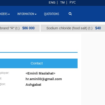
ENG
TM
РУС
NDERS
INFORMATION
QUOTATIONS
$86 000
$40
and "А" (t.)
Sodium chloride (food salt) (t.)
Contact
ployer:
«Eminli Maslahat»
l:
hr.eminli0@gmail.com
ion:
Ashgabat