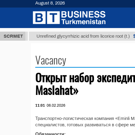
August 8, 2026
7,8 ТМТ
$1
SCRMET
Unrefined glycyrrhizic acid from licorice root (t.)
Vacancy
Открыт набор экспедит
Maslahat»
11:01
06.02.2026
Транспортно-логистическая компания «Eminli M
специалистов, готовых развиваться в сфере м
Обязанности: