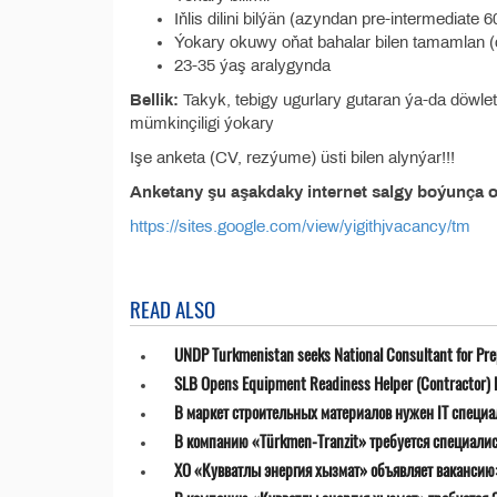
Iňlis dilini bilýän (azyndan pre-intermediate 
Ýokary okuwy oňat bahalar bilen tamamlan (
23-35 ýaş aralygynda
Bellik:
Takyk, tebigy ugurlary gutaran ýa-da döwle
mümkinçiligi ýokary
Işe anketa (CV, rezýume) üsti bilen alynýar!!!
Anketany şu aşakdaky internet salgy boýunça on
https://sites.google.com/view/yigithjvacancy/tm
READ ALSO
UNDP Turkmenistan seeks National Consultant for Prepa
SLB Opens Equipment Readiness Helper (Contractor) P
В маркет строительных материалов нужен IT специа
В компанию «Türkmen-Tranzit» требуется специалист
ХО «Кувватлы энергия хызмат» объявляет ваканси