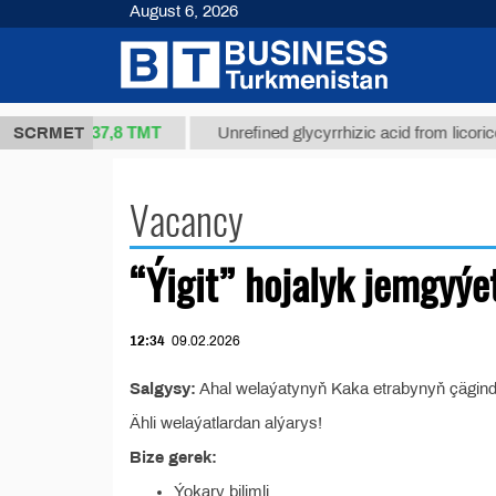
August 6, 2026
37,8 ТМТ
ort 1(kg.)
SCRMET
Unrefined glycyrrhizic acid from licorice r
Vacancy
“Ýigit” hojalyk jemgyýe
12:34
09.02.2026
Salgysy:
Ahal welaýatynyň Kaka etrabynyň çäginde
Ähli welaýatlardan alýarys!
Bize gerek:
Ýokary bilimli