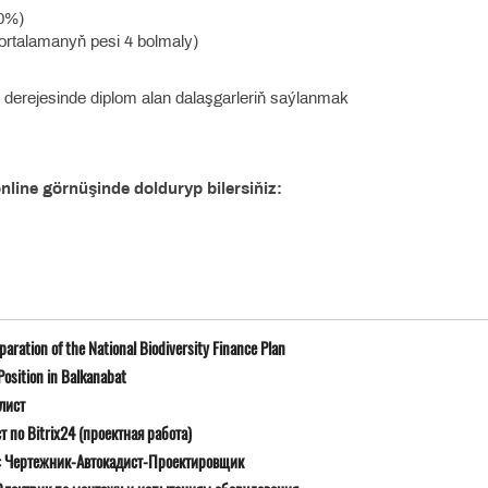
60%)
ortalamanyň pesi 4 bolmaly)
t derejesinde diplom alan dalaşgarleriň saýlanmak
line görnüşinde dolduryp bilersiňiz:
ration of the National Biodiversity Finance Plan
osition in Balkanabat
лист
 по Bitrix24 (проектная работа)
ю: Чертежник-Автокадист-Проектировщик