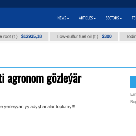
NEWS
ARTICLES
SECTORS
TE
$12935,18
$300
oot (t.)
Low-sulfur fuel oil (t.)
Iodine
ti agronom gözleýär
Em
Reg
 ýerleşýän ýyladyşhanalar toplumy!!!