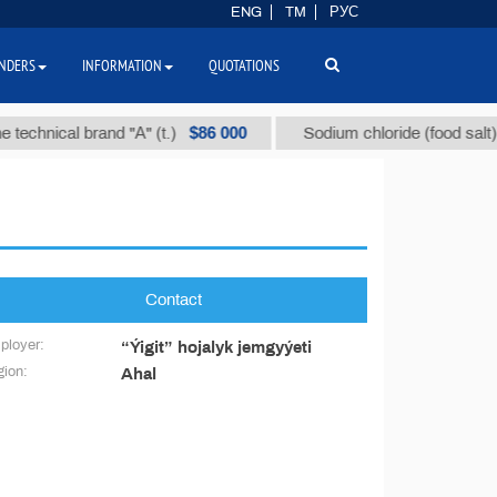
ENG
TM
РУС
NDERS
INFORMATION
QUOTATIONS
$86 000
 technical brand "А" (t.)
Sodium chloride (food salt) (t
Contact
ployer:
“Ýigit” hojalyk jemgyýeti
ion:
Ahal