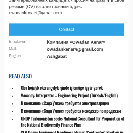
Заинтересованных кандидаток просим направлять своё
резюме (CV) на электронный адрес:
owadankenar4@gmail.com
Contact
Employer:
Компания «Owadan Kenar»
Mail:
owadankenar4@gmail.com
Region:
Ashgabat
READ ALSO
Oba hojalyk ekerançylyk işinde işlemäge işgär gerek
Vacancy: Interpreter – Engineering Project (Turkish/English)
В компанию «Сада Улгам» требуется электросварщик
В компанию «Сада Улгам» требуется менеджер по продажам
UNDP Turkmenistan seeks National Consultant for Preparation of
the National Biodiversity Finance Plan
SLB Opens Equipment Readiness Helper (Contractor) Position in