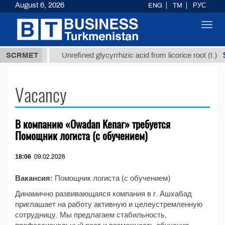
August 6, 2026
ENG
TM
РУС
Toggl
navig
37,8 ТМТ
$
SCRMET
Unrefined glycyrrhizic acid from licorice root (t.)
Vacancy
В компанию «Owadan Kenar» требуется
Помощник логиста (с обучением)
18:06
09.02.2026
Вакансия:
Помощник логиста (с обучением)
Динамично развивающаяся компания в г. Ашхабад
приглашает на работу активную и целеустремленную
сотрудницу. Мы предлагаем стабильность,