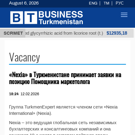
August 6, 2026
ENG
TM
РУС
Toggl
navig
$12935,18
SCRMET
Unrefined glycyrrhizic acid from licorice root (t.)
Vacancy
«Nexia» в Туркменистане принимает заявки на
позицию Помощника маркетолога
18:24
12.02.2026
Группа TurkmenExpert является членом сети «Nexia
International» (Nexia).
Nexia – это ведущая глобальная сеть независимых
бухгалтерских и консалтинговых компаний и она