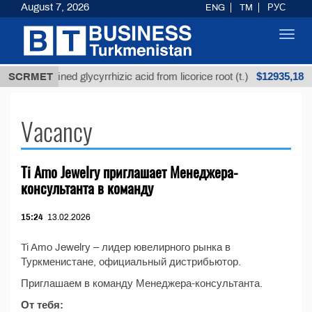
August 7, 2026
ENG
TM
РУС
Toggl
navig
$12935,18
SCRMET
Unrefined glycyrrhizic acid from licorice root (t.)
Vacancy
Ti Amo Jewelry приглашает Менеджера-
консультанта в команду
15:24
13.02.2026
Ti Amo Jewelry – лидер ювелирного рынка в
Туркменистане, официальный дистрибьютор.
Приглашаем в команду Менеджера-консультанта.
От тебя: