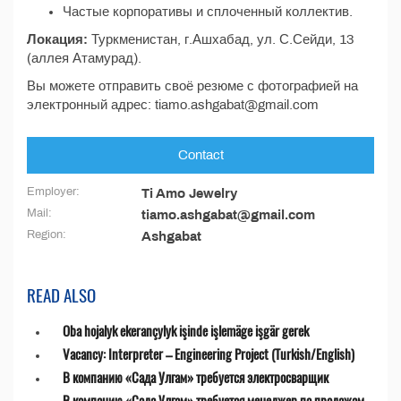
Частые корпоративы и сплоченный коллектив.
Локация:
Туркменистан, г.Ашхабад, ул. С.Сейди, 13
(аллея Атамурад).
Вы можете отправить своё резюме с фотографией на
электронный адрес: tiamo.ashgabat@gmail.com
Contact
Employer:
Ti Amo Jewelry
Mail:
tiamo.ashgabat@gmail.com
Region:
Ashgabat
READ ALSO
Oba hojalyk ekerançylyk işinde işlemäge işgär gerek
Vacancy: Interpreter – Engineering Project (Turkish/English)
В компанию «Сада Улгам» требуется электросварщик
В компанию «Сада Улгам» требуется менеджер по продажам