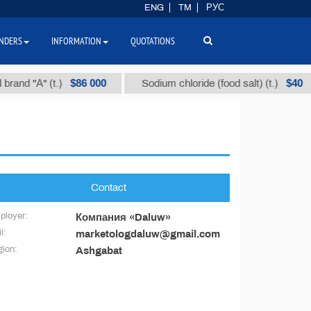
ENG
TM
РУС
NDERS
INFORMATION
QUOTATIONS
$86 000
$40
rand "А" (t.)
Sodium chloride (food salt) (t.)
Contact
ployer:
Компания «Daluw»
l:
marketologdaluw@gmail.com
ion:
Ashgabat