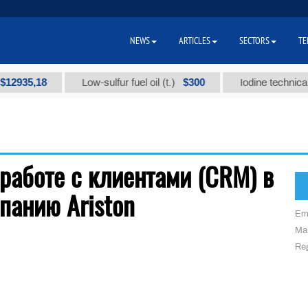
NEWS
ARTICLES
SECTORS
TE
2935,18
$300
Low-sulfur fuel oil (t.)
Iodine technical b
 работе с клиентами (CRM) в
панию Ariston
Em
Mai
Reg