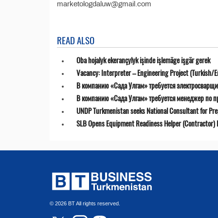
marketologdaluw@gmail.com
READ ALSO
Oba hojalyk ekerançylyk işinde işlemäge işgär gerek
Vacancy: Interpreter – Engineering Project (Turkish/E
В компанию «Сада Улгам» требуется электросварщи
В компанию «Сада Улгам» требуется менеджер по 
UNDP Turkmenistan seeks National Consultant for Prepa
SLB Opens Equipment Readiness Helper (Contractor) P
© 2026 BT All rights reserved.