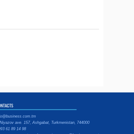
ONTACTS
fo@business.com.tm
Niyazov ave. 157, Ashgabat, Turkmenistan, 744000
93 61 89 14 98