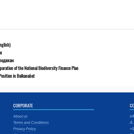
nglish)
к
продажам
ration of the National Biodiversity Finance Plan
osition in Balkanabat
CORPORATE
C
in
About us
A.
Terms and Conditions
+9
Privacy Policy