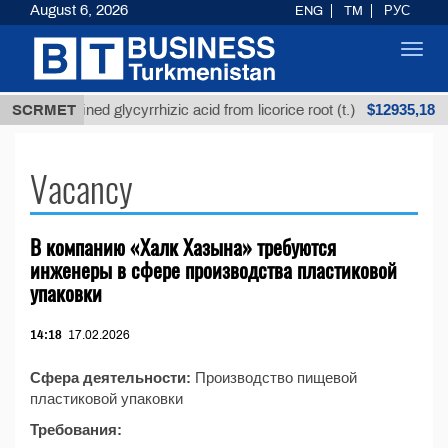
August 6, 2026
ENG
TM
РУС
Toggl
navig
$12935,18
SCRMET
Unrefined glycyrrhizic acid from licorice root (t.)
Vacancy
В компанию «Халк Хазына» требуются
инженеры в сфере производства пластиковой
упаковки
14:18
17.02.2026
Сфера деятельности:
Производство пищевой
пластиковой упаковки
Требования: