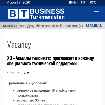
August 7, 2026
ENG
TM
РУС
Toggl
navig
$12935,18
SCRMET
Unrefined glycyrrhizic acid from licorice root (t.)
Vacancy
ХО «Акыллы тилсимат» приглашает в команду
специалиста технической поддержки
16:15
17.02.2026
Требования и условия:
уверенное владение ПК и офисными
программами;
возраст до 30 лет.