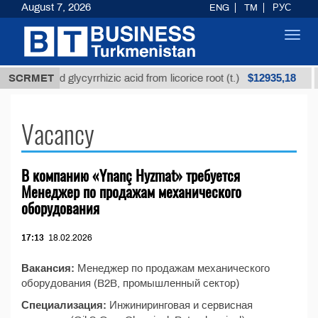
August 7, 2026
ENG
TM
РУС
Toggl
navig
$12935,18
SCRMET
Unrefined glycyrrhizic acid from licorice root (t.)
Vacancy
В компанию «Ynanç Hyzmat» требуется
Менеджер по продажам механического
оборудования
17:13
18.02.2026
Вакансия:
Менеджер по продажам механического
оборудования (B2B, промышленный сектор)
Специализация:
Инжиниринговая и сервисная