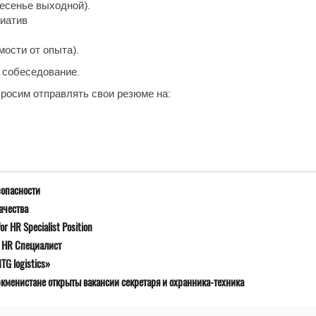
ресенье выходной).
циатив
мости от опыта).
 собеседование.
росим отправлять свои резюме на:
зопасности
ачества
r HR Specialist Position
я HR Специалист
G logistics»
ркменистане открыты вакансии секретаря и охранника-техника