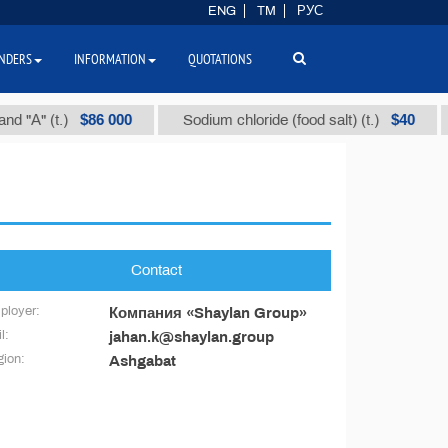
ENG
TM
РУС
NDERS
INFORMATION
QUOTATIONS
$86 000
$40
 "А" (t.)
Sodium chloride (food salt) (t.)
Contact
ployer:
Компания «Shaylan Group»
l:
jahan.k@shaylan.group
ion:
Ashgabat