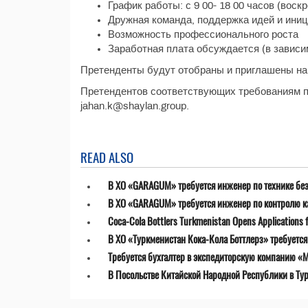
График работы: с 9 00- 18 00 часов (воск
Дружная команда, поддержка идей и ини
Возможность профессионального роста
Заработная плата обсуждается (в зависи
Претенденты будут отобраны и приглашены на
Претендентов соответствующих требованиям п
jahan.k@shaylan.group.
READ ALSO
В ХО «GARAGUM» требуется инженер по технике бе
В ХО «GARAGUM» требуется инженер по контролю к
Coca-Cola Bottlers Turkmenistan Opens Applications fo
В ХО «Туркменистан Кока-Кола Боттлерз» требуетс
Требуется бухгалтер в экспедиторскую компанию «MT
В Посольстве Китайской Народной Республики в Ту