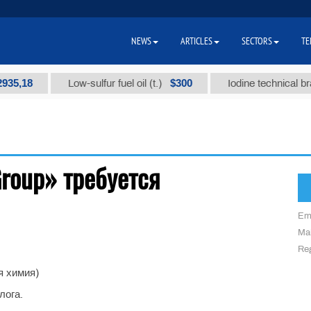
NEWS
ARTICLES
SECTORS
TE
5,18
$300
Low-sulfur fuel oil (t.)
Iodine technical brand
roup» требуется
Em
Mai
Reg
 химия)
лога.