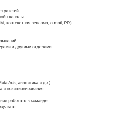
стратегий
лайн-каналы
 контекстная реклама, e-mail, PR)
кампаний
ерами и другими отделами
Meta Ads, аналитика и др.)
а и позиционирования
ние работать в команде
езультат