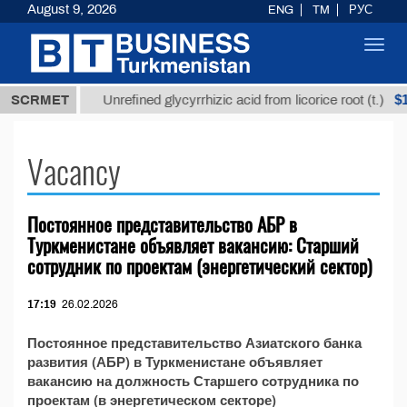
August 9, 2026
ENG
TM
РУС
Toggl
navig
,8 ТМТ
$12
SCRMET
Unrefined glycyrrhizic acid from licorice root (t.)
Vacancy
Постоянное представительство АБР в
Туркменистане объявляет вакансию: Старший
сотрудник по проектам (энергетический сектор)
17:19
26.02.2026
Постоянное представительство Азиатского банка
развития (АБР) в Туркменистане объявляет
вакансию на должность Старшего сотрудника по
проектам (в энергетическом секторе)