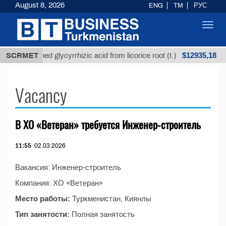
August 8, 2026
ENG
TM
РУС
Toggl
navig
$12935,18
SCRMET
Unrefined glycyrrhizic acid from licorice root (t.)
Vacancy
В ХО «Ветеран» требуется Инженер-строитель
11:55
02.03.2026
Вакансия: Инженер-строитель
Компания: ХО «Ветеран»
Место работы:
Туркменистан, Киянлы
Тип занятости:
Полная занятость