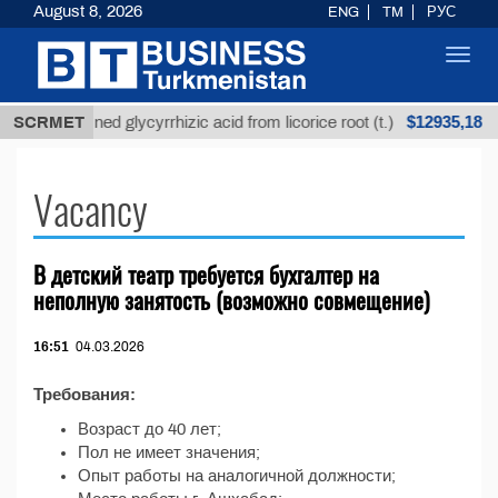
August 8, 2026
ENG
TM
РУС
Toggl
navig
$12935,18
SCRMET
Unrefined glycyrrhizic acid from licorice root (t.)
Vacancy
В детский театр требуется бухгалтер на
неполную занятость (возможно совмещение)
16:51
04.03.2026
Требования:
Возраст до 40 лет;
Пол не имеет значения;
Опыт работы на аналогичной должности;