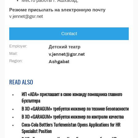
Место работы г. Ашхабад;
Резюме присылать на электронную почту
v.jennet@gsr.net
Contact
Employer:
Детский театр
Mail:
v.jennet@gsr.net
Region:
Ashgabat
READ ALSO
ИП «ADA» приглашает в свою команду помощника главного
бухгалтера
В ХО «GARAGUM» требуется инженер по технике безопасности
В ХО «GARAGUM» требуется инженер по контролю качества
Coca-Cola Bottlers Turkmenistan Opens Applications for HR
Specialist Position