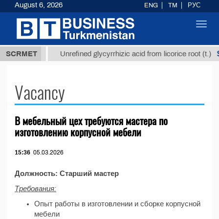
August 6, 2026
ENG
TM
РУС
Toggl
navig
37,8 ТМТ
$
SCRMET
Unrefined glycyrrhizic acid from licorice root (t.)
Vacancy
В мебельный цех требуются мастера по
изготовлению корпусной мебели
15:36
05.03.2026
Должность: Старший мастер
Требования:
Опыт работы в изготовлении и сборке корпусной
мебели