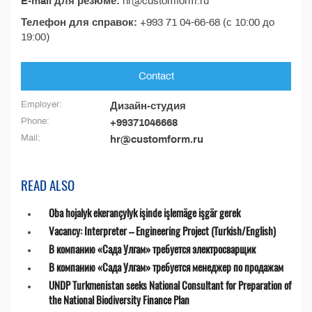
E-mail для резюме:
hr@customform.ru
Телефон для справок:
+993 71 04-66-68 (с 10:00 до
19:00)
Contact
Employer:
Дизайн-студия
Phone:
+99371046668
Mail:
hr@customform.ru
READ ALSO
Oba hojalyk ekerançylyk işinde işlemäge işgär gerek
Vacancy: Interpreter – Engineering Project (Turkish/English)
В компанию «Сада Улгам» требуется электросварщик
В компанию «Сада Улгам» требуется менеджер по продажам
UNDP Turkmenistan seeks National Consultant for Preparation of
the National Biodiversity Finance Plan