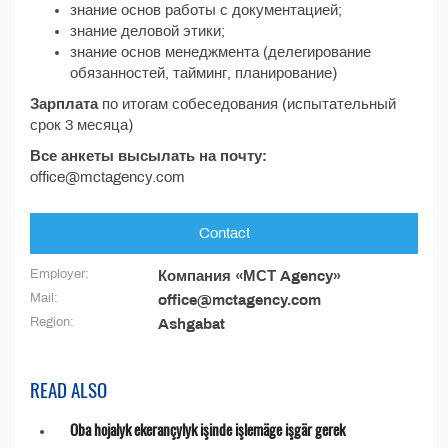
знание основ работы с документацией;
знание деловой этики;
знание основ менеджмента (делегирование
обязанностей, тайминг, планирование)
Зарплата
по итогам собеседования (испытательный
срок 3 месяца)
Все анкеты высылать на почту:
office@mctagency.com
Contact
Employer:
Компания «МСТ Agency»
Mail:
office@mctagency.com
Region:
Ashgabat
READ ALSO
Oba hojalyk ekerançylyk işinde işlemäge işgär gerek