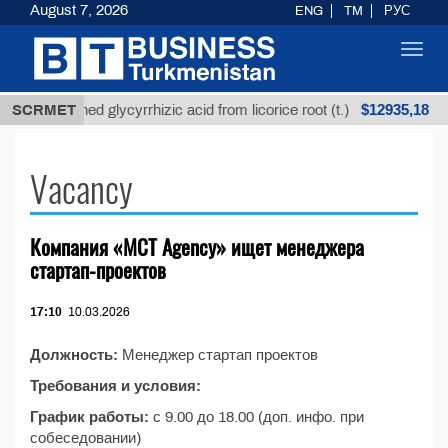
August 7, 2026
ENG
TM
РУС
Toggl
navig
$12935,18
SCRMET
Unrefined glycyrrhizic acid from licorice root (t.)
Vacancy
Компания «МСТ Agency» ищет менеджера
стартап-проектов
17:10
10.03.2026
Должность:
Менеджер стартап проектов
Требования и условия:
График работы:
с 9.00 до 18.00 (доп. инфо. при
собеседовании)