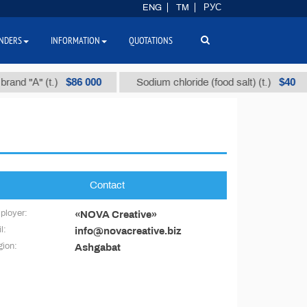
ENG
TM
РУС
NDERS
INFORMATION
QUOTATIONS
$86 000
$40
and "А" (t.)
Sodium chloride (food salt) (t.)
Contact
ployer:
«NOVA Creative»
l:
info@novacreative.biz
ion:
Ashgabat