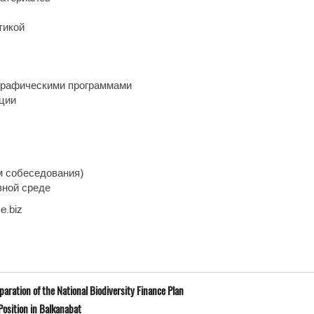
тикой
и графическими программами
ции
м собеседования)
вной среде
e.biz
ration of the National Biodiversity Finance Plan
osition in Balkanabat