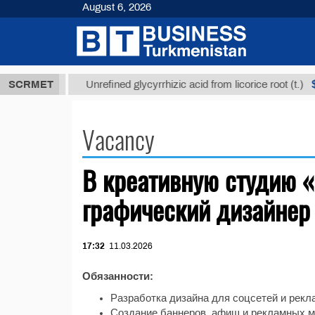
August 6, 2026
37,8 ТМТ
$1
SCRMET
Unrefined glycyrrhizic acid from licorice root (t.)
Vacancy
В креативную студию «
графический дизайнер
17:32
11.03.2026
Обязанности:
Разработка дизайна для соцсетей и рек
Создание баннеров, афиш и рекламных 