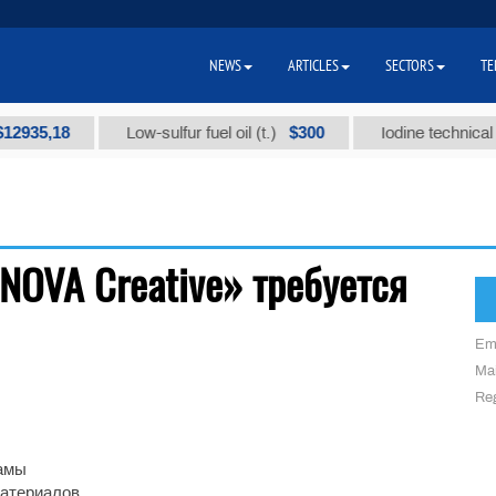
NEWS
ARTICLES
SECTORS
TE
2935,18
$300
Low-sulfur fuel oil (t.)
Iodine technical br
NOVA Creative» требуется
Em
Mai
Reg
ламы
материалов