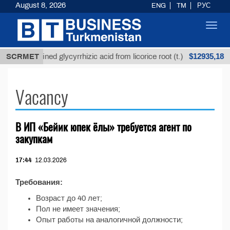
August 8, 2026
ENG
TM
РУС
Toggl
navig
$12935,18
SCRMET
Unrefined glycyrrhizic acid from licorice root (t.)
Vacancy
В ИП «Бейик юпек ёлы» требуется агент по
закупкам
17:44
12.03.2026
Требования:
Возраст до 40 лет;
Пол не имеет значения;
Опыт работы на аналогичной должности;